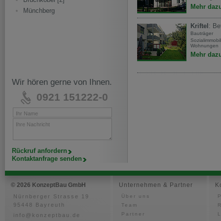
Mehr daz
Münchberg
Kriftel
: B
Bauträger
Sozialimmobil
Wohnungen
Mehr daz
Wir hören gerne von Ihnen.
0921 151222-0
Ihr Name
Ihre Nachricht
Rückruf anfordern
Kontaktanfrage senden
© 2026 KonzeptBau GmbH
Unternehmen & Partner
K
Nürnberger Strasse 19
Über uns
P
95448 Bayreuth
Team
Partner
info@konzeptbau.de