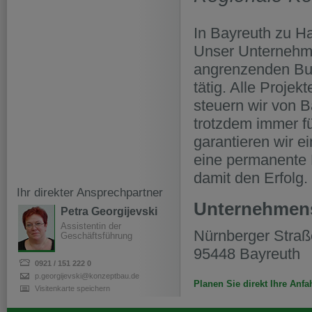
In Bayreuth zu Ha
Unser Unternehme
angrenzenden Bu
tätig. Alle Projek
steuern wir von B
trotzdem immer fü
garantieren wir e
eine permanente
damit den Erfolg.
Ihr direkter Ansprechpartner
Unternehmen
Petra Georgijevski
Assistentin der
Nürnberger Straß
Geschäftsführung
95448 Bayreuth
p.georgijevski@konzeptbau.de
Planen Sie direkt Ihre Anfa
Visitenkarte speichern