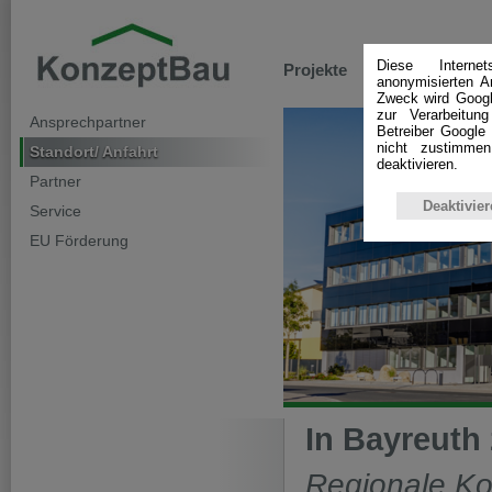
Diese Interne
Projekte
Leistungen
anonymisierten A
Zweck wird Googl
zur Verarbeitun
Ansprechpartner
Betreiber Google 
nicht zustimme
Standort/ Anfahrt
deaktivieren.
Partner
Deaktivier
Service
EU Förderung
In Bayreuth 
Regionale Ko