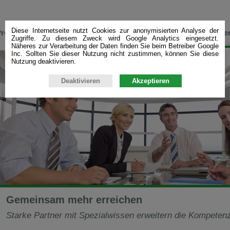
Diese Internetseite nutzt Cookies zur anonymisierten Analyse der
rojekte
Leistungen
Referenzen
Unternehme
Zugriffe. Zu diesem Zweck wird Google Analytics eingesetzt.
Näheres zur Verarbeitung der Daten finden Sie beim Betreiber Google
Inc. Sollten Sie dieser Nutzung nicht zustimmen, können Sie diese
Nutzung deaktivieren.
Deaktivieren
Akzeptieren
Gemeinsam mehr erreichen
Starke Partner mit Spezialwissen erweitern die Kompeten