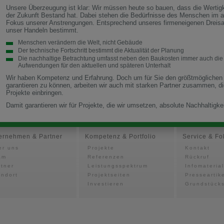
Unsere Überzeugung ist klar: Wir müssen heute so bauen, dass die Wertigk
der Zukunft Bestand hat. Dabei stehen die Bedürfnisse des Menschen im a
Fokus unserer Anstrengungen. Entsprechend unseres firmeneigenen Dreisa
unser Handeln bestimmt.
Menschen verändern die Welt, nicht Gebäude
Der technische Fortschritt bestimmt die Aktualität der Planung
Die nachhaltige Betrachtung umfasst neben den Baukosten immer auch die
Aufwendungen für den aktuellen und späteren Unterhalt
Wir haben Kompetenz und Erfahrung. Doch um für Sie den größtmöglichen 
garantieren zu können, arbeiten wir auch mit starken Partner zusammen, die
Projekte einbringen.
Damit garantieren wir für Projekte, die wir umsetzen, absolute Nachhaltigkei
ernehmen & Partner
Kompetenz & Portfolio
Service & Fo
er uns
Projekte
Kontakt
am
Referenzen
Rückruf
rtner
Leistungsspektrum
Infomaterial
andort
Projektseiten
Presseartik
Investieren
Grundstück