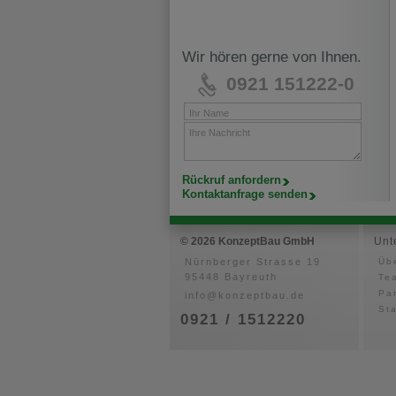
Wir hören gerne von Ihnen.
0921 151222-0
Ihr Name
Ihre Nachricht
Rückruf anfordern
Kontaktanfrage senden
© 2026 KonzeptBau GmbH
Unt
Nürnberger Strasse 19
Üb
95448 Bayreuth
Te
Pa
info@konzeptbau.de
St
0921 / 1512220