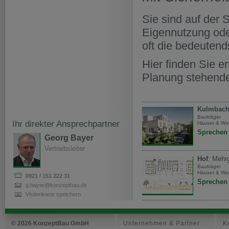
Sie sind auf der
Eigennutzung oder
oft die bedeutend
Hier finden Sie e
Planung stehende
Kulmbac
Bauträger
Ihr direkter Ansprechpartner
Häuser & W
Sprechen 
Georg Bayer
Vertriebsleiter
Hof
: Mehr
Bauträger
Häuser & W
Sprechen 
g.bayer@konzeptbau.de
Visitenkarte speichern
© 2026 KonzeptBau GmbH
Unternehmen & Partner
K