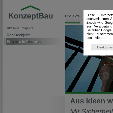
Diese Interne
Projekte
Leistungen
anonymisierten A
Zweck wird Googl
zur Verarbeitun
Aktuelle Projekte
Betreiber Google 
nicht zustimme
Renditeobjekte
deaktivieren.
Projekte in Planung
Deaktivier
Aus Ideen w
Mit Sicherheit