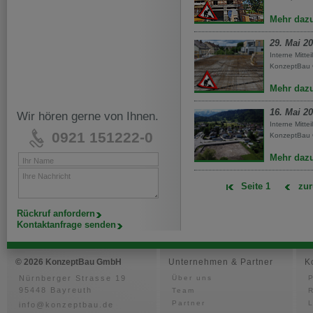
Mehr daz
29. Mai 2
Interne Mitte
KonzeptBau
Mehr daz
16. Mai 2
Wir hören gerne von Ihnen.
Interne Mitte
0921 151222-0
KonzeptBau
Mehr daz
Ihr Name
Ihre Nachricht
Seite 1
zur
Rückruf anfordern
Kontaktanfrage senden
© 2026 KonzeptBau GmbH
Unternehmen & Partner
K
Nürnberger Strasse 19
Über uns
P
95448 Bayreuth
Team
Partner
info@konzeptbau.de