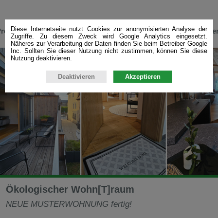
Diese Internetseite nutzt Cookies zur anonymisierten Analyse der
rojekte
Leistungen
Referenzen
Unternehme
Zugriffe. Zu diesem Zweck wird Google Analytics eingesetzt.
Näheres zur Verarbeitung der Daten finden Sie beim Betreiber Google
Inc. Sollten Sie dieser Nutzung nicht zustimmen, können Sie diese
Nutzung deaktivieren.
Deaktivieren
Akzeptieren
Ökologischer Wohn[T]raum
NEUE MUSTERWOHNUNG fertig!