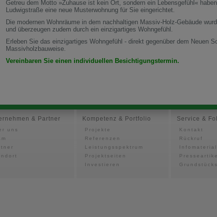
Getreu dem Motto »Zuhause ist kein Ort, sondern ein Lebensgefühl« haben 
Ludwigstraße eine neue Musterwohnung für Sie eingerichtet.
Die modernen Wohnräume in dem nachhaltigen Massiv-Holz-Gebäude wurden
und überzeugen zudem durch ein einzigartiges Wohngefühl.
Erleben Sie das einzigartiges Wohngefühl - direkt gegenüber dem Neuen Sc
Massivholzbauweise.
V
ereinbaren Sie einen individuellen Besichtigungstermin.
ernehmen & Partner
Kompetenz & Portfolio
Service & Fo
er uns
Projekte
Kontakt
am
Referenzen
Rückruf
rtner
Leistungsspektrum
Infomaterial
andort
Projektseiten
Presseartik
Investieren
Grundstück