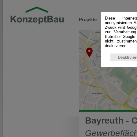
Diese Interne
Projekte
Leistungen
anonymisierten A
Zweck wird Googl
zur Verarbeitun
Betreiber Google 
nicht zustimme
deaktivieren.
Deaktivier
Bayreuth - C
Gewerbefläch